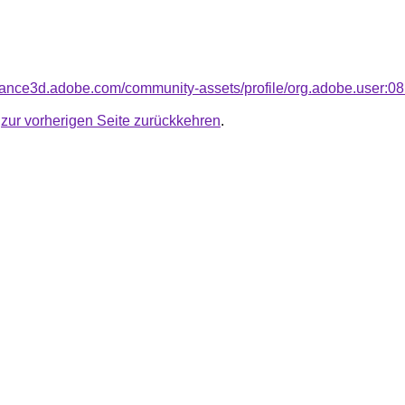
bstance3d.adobe.com/community-assets/profile/org.adobe.u
u
zur vorherigen Seite zurückkehren
.