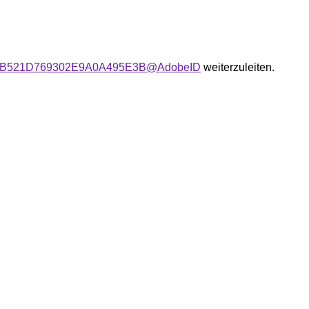
ser:08B521D769302E9A0A495E3B@AdobeID
weiterzuleiten.