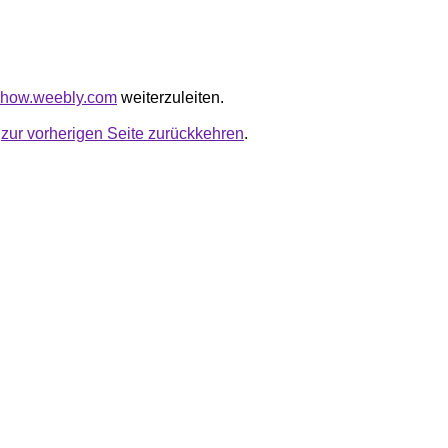
kchow.weebly.com
weiterzuleiten.
u
zur vorherigen Seite zurückkehren
.