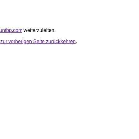
countbp.com
weiterzuleiten.
u
zur vorherigen Seite zurückkehren
.